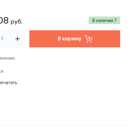
08
руб.
В наличии
7
В корзину
авнению
ся
печатать