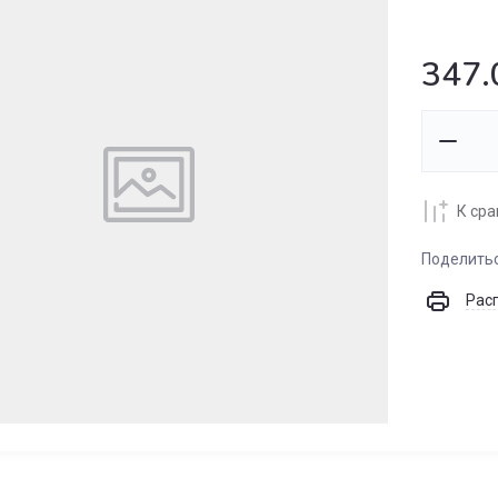
347.
К ср
Поделить
Рас