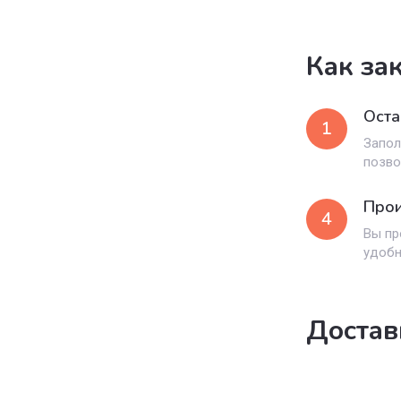
Как за
Оста
1
Запол
позво
Прои
4
Вы пр
удоб
Достав