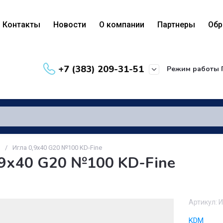
Контакты
Новости
О компании
Партнеры
Обр
+7 (383) 209-31-51
Режим работы
/
Игла 0,9х40 G20 №100 KD-Fine
,9х40 G20 №100 KD-Fine
Артикул:
И
KDM