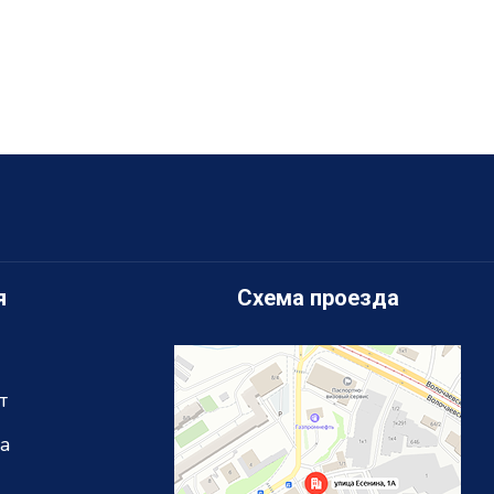
я
Схема проезда
т
та