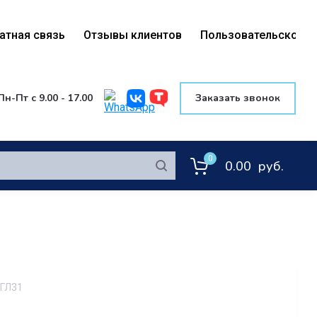
атная связь
Отзывы клиентов
Пользовательское с
Вой
Пн-Пт с 9.00 - 17.00
Заказать звонок
0
0.00
руб.
ГЛ31