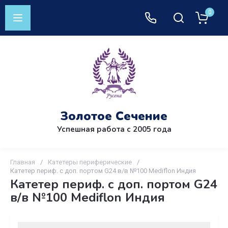
0
Золотое Сечение
Успешная работа с 2005 года
Главная
/
Катетеры периферические
/
Катетер периф. с доп. портом G24 в/в №100 Mediflon Индия
Катетер периф. с доп. портом G24
в/в №100 Mediflon Индия